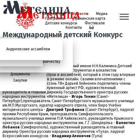
Об оркестре
Новости
Медиа
Программы
Пушкинская карта
Детские конкурсы
Фестивали
Контакты
Международный детский Конкурс
«Метелица» итоги
Андреевские ассамблеи
Анонсы
2026 год
История
Фото
Школьный абонемент
СМИ о нас
Дискография
Фотогалерея
Игорь Тонин
Творческая школа
Администрация
Приглашаем к сотрудничеству
Завершил свою работу ХV Международный имени Н.Н.Калинина Детский
Состав
конкурс исполнителей на народных инструментах и вокалистов
Документы
«Метелица» (среди оркестров и ансамблей), который в этом году впервые
в своей истории прошёл в режиме онлайн. Своими впечатлениями с
Закупки
ведущей Телестудии «Россонь ТВ» Дарьей Хейнонен поделились члены
жюри: предсдатель - заслуженный артист РФ, художественный
руководитель и главный дирижёр Государственного оркестра русских
народных инструментов «Метелица» -
Игорь Тонин
(Санкт-
Петербург),преподаватель Санкт-Петербургского музыкального училища
им.М.П.Мусоргского, куратор народного отдела, член бюро Учебно
методического центра -
Дмитрий Трофимов
(Санкт-Петербург), лауреат
премии Республики Крым, преподаватель Симферопольского
музыкального училища имени П.И.Чайковского, руководитель Крымского
оркестра русских народных инструментов им. Г.Г. Шендерёва -
Валентин
Лобанов
(Симферополь), художественный руководитель и главный
дирижёр Оркестра русских народных инструментов «Тула», лауреат
Всероссийских конкурсов -
Владимир Аленичев
(Тула)