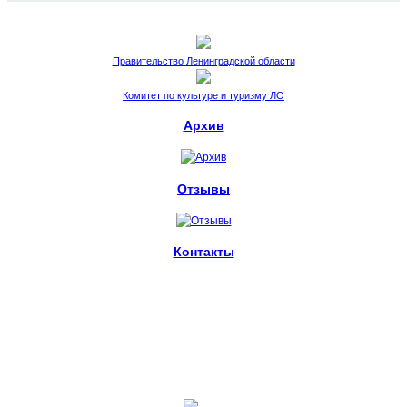
Правительство Ленинградской области
Комитет по культуре и туризму ЛО
Архив
Отзывы
Контакты
пл. Стачек, 4.
Санкт-Петербург, 198095
metelitsa.spb@ya.ru
+7 (812) 539-63-58