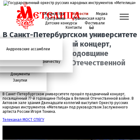
Об оркестре
Новости
Медиа
Программы
Пушкинская карта
Детские конкурсы
Фестивали
Контакты
В Санкт-Петербургском университете
прошёл праздничный концерт,
Андреевские ассамблеи
Анонсы
2026 год
История
Фото
Школьный абонемент
посвящённый 77-й годовщине
СМИ о нас
Дискография
Фотогалерея
Игорь Тонин
Творческая школа
Победы в Великой Отечественной
Администрация
Приглашаем к сотрудничеству
Состав
войне.
Документы
Закупки
В Санкт-Петербургском университете прошёл праздничный концерт,
посвящённый 77-й годовщине Победы в Великой Отечественной войне. В
Актовом зале здания Двенадцати коллегий выступил Оркестр русских
народных инструментов «Метелица» под руководством Заслуженного
артиста России Игоря Тонина.
Телеканал МОСТ СПбГУ