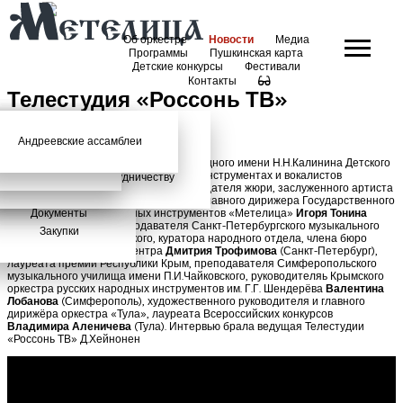
Об оркестре
Новости
Медиа
Программы
Пушкинская карта
Детские конкурсы
Фестивали
Контакты
Телестудия «Россонь ТВ»
Андреевские ассамблеи
Анонсы
2026 год
История
Фото
Школьный абонемент
СМИ о нас
Дискография
Фотогалерея
Игорь Тонин
Творческая школа
Интервью членов жюри ХV Международного имени Н.Н.Калинина Детского
конкурса исполнителей на народных инструментах и вокалистов
Администрация
Приглашаем к сотрудничеству
«Метелица» в режиме онлайн: председателя жюри, заслуженного артиста
Состав
РФ, художественного руководителя и главного дирижера Государственного
Документы
Оркестра русских народных инструментов «Метелица»
Игоря Тонина
(
Санкт-Петербург), преподавателя Санкт-Петербургского музыкального
Закупки
училища им.М.П.Мусоргского, куратора народного отдела, члена бюро
Учебно методического центра
Дмитрия Трофимова
(Санкт-Петербург),
лауреата премии Республики Крым, преподавателя Симферопольского
музыкального училища имени П.И.Чайковского, руководителяь Крымского
оркестра русских народных инструментов им. Г.Г. Шендерёва
Валентина
Лобанова
(Симферополь), художественного руководителя и главного
дирижёра оркестра «Тула», лауреата Всероссийских конкурсов
Владимира Аленичева
(Тула). Интервью брала ведущая Телестудии
«Россонь ТВ» Д.Хейнонен