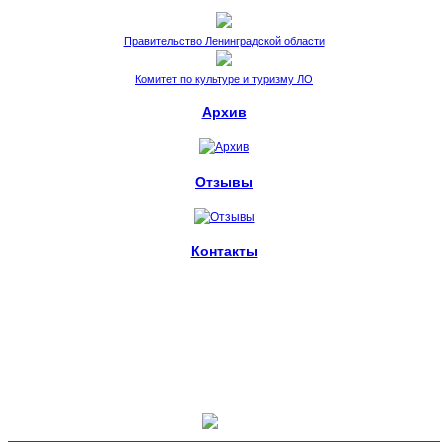
Правительство Ленинградской области
Комитет по культуре и туризму ЛО
Архив
Отзывы
Контакты
пл. Стачек, 4.
Санкт-Петербург, 198095
metelitsa.spb@ya.ru
+7 (812) 539-63-58