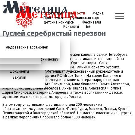
Об оркестре
Новости
Медиа
Программы
Пушкинская карта
Детские конкурсы
Фестивали
Контакты
Гуслей серебристый перезвон
Андреевские ассамблеи
Анонсы
2026 год
История
Фото
Школьный абонемент
СМИ о нас
Дискография
Фотогалерея
Игорь Тонин
Творческая школа
17 апреля в Государственной академической капелле Санкт-Петербурга
состоялся концерт в рамках IV Открытого фестиваля исполнителей на
Администрация
Приглашаем к сотрудничеству
гуслях "Гуслей серебристый перезвон". Организаторы - Санкт-
Состав
петербургская школа искусств имени М.И. Глинки и оркестр русских
Документы
народных инструментов "Метелица". Художественный руководитель и
дирижёр - заслуженный артист РФ Игорь Тонин. На сцене Капеллы в
Закупки
сопровождении оркестра выступили такие мастера-народники, как
Константин Шаханов, Ольга Васильева, Анна Яковлева, Ольга Алексеева,
Мария Волкодав, Елена Веселова, Анна Павлова, Анастасия Фомина,
Дарья Смирнова, Екатерина Андреева, а также воспитанники детских
музыкальных школ из разных городов России.
В этом году участниками фестиваля стали 200 человек из
образовательных учреждений Санкт-Петербурга, Москвы, Пскова, Курска,
Ленинградской и Волгоградской областей. На мастер-классах и концертах
в рамках мероприятия побывало более 1000 человек.