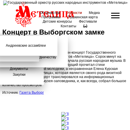
Об оркестре
Новости
Медиа
Программы
Пушкинская карта
Детские конкурсы
Фестивали
Контакты
Концерт в Выборгском замке
Андреевские ассамблеи
Анонсы
2026 год
История
Фото
Школьный абонемент
СМИ о нас
Дискография
Фотогалерея
Игорь Тонин
Творческая школа
В честь Дня молодёжи состоялся онлайн-концерт Государственного
оркестра русских народных инструментов «Метелица». Сорок минут на
Администрация
Приглашаем к сотрудничеству
верхнем дворе средневекового замка звучала русская народная музыка. В
Состав
завершение концертной программы ведущий прочитал стихи
Документы
адресованные российской молодежи, а несравненная Елена Курская
исполнила песню «Метелица», которая является своего рода визитной
Закупки
карточкой оркестра. Концерт транслировался на информационных
площадках Выборгского музея-заповедника, и, как всегда, собрал большое
количество просмотров.
Источник:
Газета Выборг