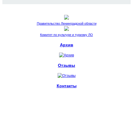
Правительство Ленинградской области
Комитет по культуре и туризму ЛО
Архив
Отзывы
Контакты
пл. Стачек, 4.
Санкт-Петербург, 198095
metelitsa.spb@ya.ru
+7 (812) 539-63-58