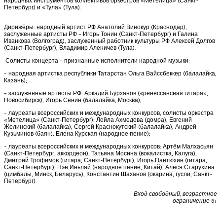
народных инструментов коллективов оркестров «Метелица» (Санкт-
Петербург) и «Тула» (Тула).
Дирижёры: народный артист РФ Анатолий Винокур (Краснодар),
заслуженные артисты РФ – Игорь Тонин (Санкт-Петербург) и Галина
Иванкова (Волгоград), заслуженный работник культуры РФ Алексей Долгов
(Санкт-Петербург), Владимир Аленичев (Тула).
Солисты концерта – признанные исполнители народной музыки:
– народная артистка республики Татарстан Ольга Вайссбеккер (балалайка,
Казань);
– заслуженные артисты РФ: Аркадий Бурханов («ренессансная гитара»,
Новосибирск), Игорь Сенин (балалайка, Москва);
– лауреаты всероссийских и международных конкурсов, солисты оркестра
«Метелица» (Санкт-Петербург): Лейла Ахмедова (домра), Евгений
Желинский (балалайка), Сергей Краснокутский (балалайка), Андрей
Кузьминов (баян), Елена Курская (народное пение);
– лауреаты всероссийских и международных конкурсов: Артём Малхасьян
(Санкт-Петербург, аккордеон), Татьяна Мосина (вокалистка, Калуга),
Дмитрий Трофимов (гитара, Санкт-Петербург), Игорь Пантюхин (гитара,
Санкт-Петербург), Пэн Иньлай (народное пение, Китай), Алеся Старухина
(цимбалы, Минск, Беларусь), Константин Шаханов (окарина, гусли, Санкт-
Петербург).
Вход свободный, возрастное
ограничение 6+