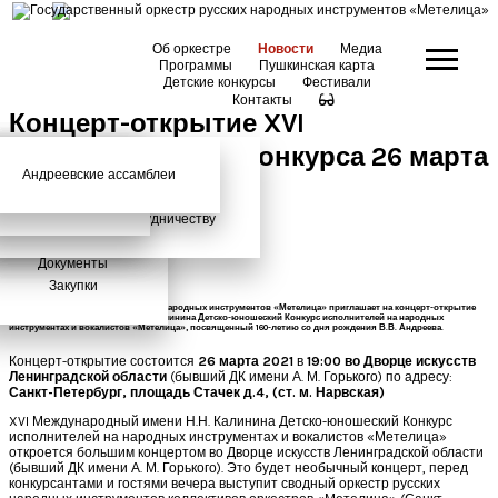
Об оркестре
Новости
Медиа
Программы
Пушкинская карта
Детские конкурсы
Фестивали
Контакты
Концерт-открытие XVI
Международного конкурса 26 марта
Андреевские ассамблеи
Анонсы
2026 год
История
Фото
Школьный абонемент
2021 г.
СМИ о нас
Дискография
Фотогалерея
Игорь Тонин
Творческая школа
Администрация
Приглашаем к сотрудничеству
Состав
Документы
Закупки
Государственный оркестр русских народных инструментов «Метелица» приглашает на концерт-открытие
XVI Международного имени Н.Н. Калинина Детско-юношеский Конкурс исполнителей на народных
инструментах и вокалистов «Метелица», посвященный 160-летию со дня рождения В.В. Андреева.
Концерт-открытие состоится
26 марта 2021
в
19:00 во Дворце искусств
Ленинградской области
(бывший ДК имени А. М. Горького) по адресу:
Санкт-Петербург, площадь Стачек д.4, (ст. м. Нарвская)
XVI Международный имени Н.Н. Калинина Детско-юношеский Конкурс
исполнителей на народных инструментах и вокалистов «Метелица»
откроется большим концертом во Дворце искусств Ленинградской области
(бывший ДК имени А. М. Горького). Это будет необычный концерт, перед
конкурсантами и гостями вечера выступит сводный оркестр русских