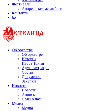
Фестивали
Андреевские ассамблеи
Контакты
Об оркестре
Об оркестре
История
Игорь Тонин
Администрация
Состав
Документы
Закупки
Новости
Новости
Анонсы
СМИ о нас
Медиа
Медиа