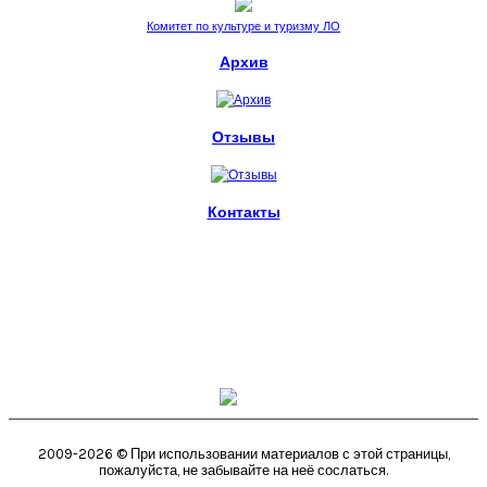
Комитет по культуре и туризму ЛО
Архив
Отзывы
Контакты
пл. Стачек, 4.
Санкт-Петербург, 198095
metelitsa.spb@ya.ru
+7 (812) 539-63-58
2009-2026 © При использовании материалов с этой страницы,
пожалуйста, не забывайте на неё сослаться.