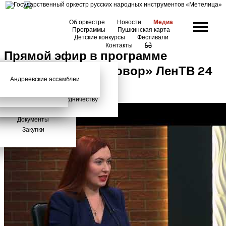
Об оркестре
Новости
Медиа
Программы
Пушкинская карта
Детские конкурсы
Фестивали
Контакты
Прямой эфир в программе
«Актуальный разговор» ЛенТВ 24
Андреевские ассамблеи
Анонсы
2026 год
История
Фото
Школьный абонемент
СМИ о нас
Дискография
Фотогалерея
Игорь Тонин
Творческая школа
Администрация
Приглашаем к сотрудничеству
Состав
Документы
Закупки