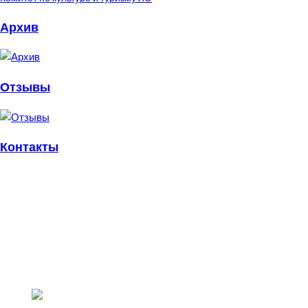
Архив
Отзывы
Контакты
пл. Стачек, 4.
Санкт-Петербург, 198095
metelitsa.spb@ya.ru
+7 (812) 539-63-58