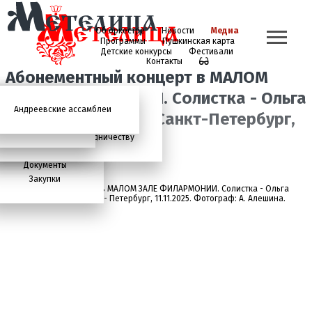
Об оркестре
Новости
Медиа
Программы
Пушкинская карта
Детские конкурсы
Фестивали
Контакты
Абонементный концерт в МАЛОМ
ЗАЛЕ ФИЛАРМОНИИ. Солистка - Ольга
Андреевские ассамблеи
Анонсы
2026 год
История
Фото
Школьный абонемент
Алексеева (гусли). Санкт-Петербург,
СМИ о нас
Дискография
Фотогалерея
Игорь Тонин
Творческая школа
11.11.2025.
Администрация
Приглашаем к сотрудничеству
Состав
Документы
Закупки
Абонементный концерт в МАЛОМ ЗАЛЕ ФИЛАРМОНИИ. Солистка - Ольга
Алексеева (гусли). Санкт- Петербург, 11.11.2025. Фотограф: А. Алешина.