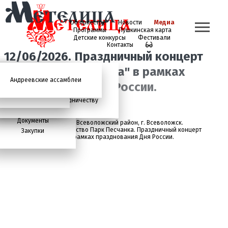
Об оркестре
Новости
Медиа
Программы
Пушкинская карта
Детские конкурсы
Фестивали
Контакты
12/06/2026. Праздничный концерт
Оркестра "Метелица" в рамках
Андреевские ассамблеи
Анонсы
2026 год
История
Фото
Школьный абонемент
празднования Дня России.
СМИ о нас
Дискография
Фотогалерея
Игорь Тонин
Творческая школа
Администрация
Приглашаем к сотрудничеству
Состав
Документы
Ленинградская область, Всеволожский район, г. Всеволожск.
Общественное пространство Парк Песчанка. Праздничный концерт
Закупки
Оркестра "Метелица" в рамках празднования Дня России.