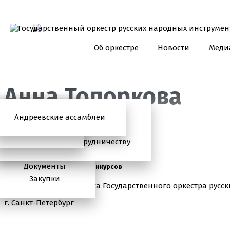
Об оркестре
Новости
Меди
Анна Топоркова
Андреевские ассамблеи
Анонсы
2026 год
История
Фото
Школьный абонемент
СМИ о нас
Дискография
Фотогалерея
Игорь Тонин
Творческая школа
Администрация
Приглашаем к сотрудничеству
Состав
Документы
Лауреат международных конкурсов
Закупки
Преподаватель, артистка Государственного оркестра рус
г. Санкт-Петербург