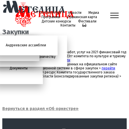
Об оркестре
Новости
Медиа
Программы
Пушкинская карта
Детские конкурсы
Фестивали
Контакты
Закупки
Андреевские ассамблеи
Анонсы
2026 год
История
Фото
Школьный абонемент
СМИ о нас
Дискография
Фотогалерея
Игорь Тонин
Творческая школа
План-график закупок товаров, работ, услуг на 2021 финансовый год
и на плановый период 2022 – 2023гг комитета по культуре и туризму
Администрация
Приглашаем к сотрудничеству
Ленинградской области >
перейти
Состав
Информация о закупках, размещенных на официальном сайте
Документы
Единой информационной системе в сфере закупок >
перейти
Информационный ресурс Комитета государственного заказа
Закупки
Ленинградской области (консолидированные закупки региона) >
перейти
Вернуться в раздел «Об оркестре»